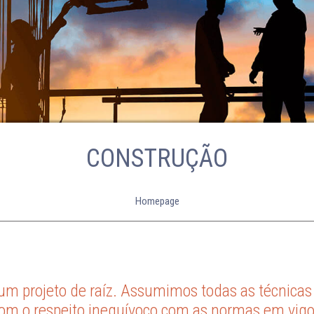
CONSTRUÇÃO
Homepage
m projeto de raíz. Assumimos todas as técnicas 
om o respeito inequívoco com as normas em vigo