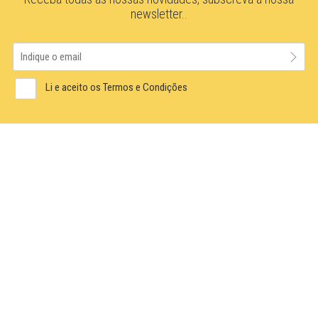
newsletter..
Li e aceito os Termos e Condições
NOTÍCIAS
LEGISLAÇÃO
RECRUTAMENTO
PROTECÇÃO DE DADOS
+351 217 592 209
geral@engiland.pt
Praceta Manuel dos Santos, Loja 3A
2660-315 Flamenga, Stº António dos Cavaleiros